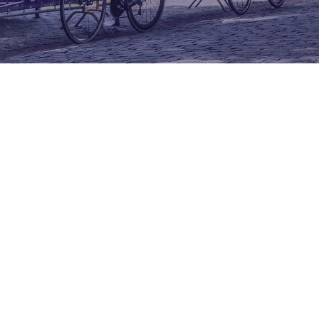
Materiaal te leen
Limburg Cycling heeft voor organisatoren van
Limburgse Wielerevenementen gratis materialen…