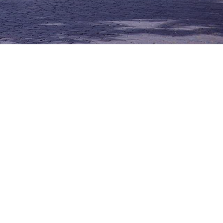
Materiaal
Momenteel hebben de Limburgse verenigingen al de
beschikking over ca.…