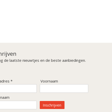
Blijf op de hoogte
Wij houden u op de hoogte van actuele ontwikkelingen.
Meld u aan voor onze nieuwsbrief.
hrijven
g de laatste nieuwtjes en de beste aanbiedingen.
adres *
Voornaam
rnaam
Inschrijven