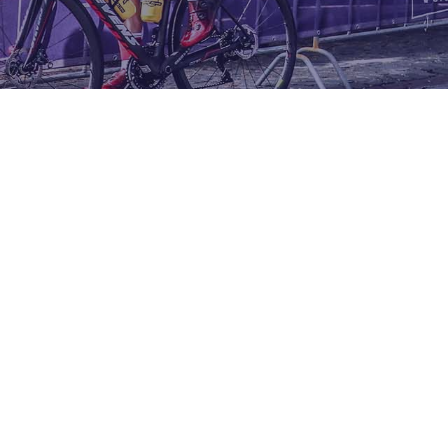
Gratis bus en aanhanger voor
wieleractiviteiten
RTS Consulting heeft een bus die gratis ter
beschikking wordt…