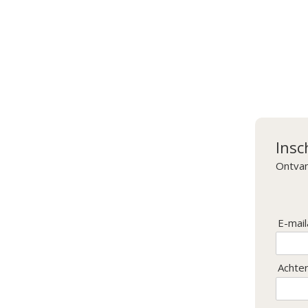
Insc
Ontvan
E-mail
Achte