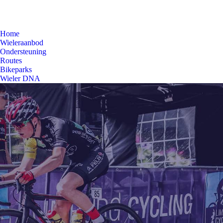
Home
Wieleraanbod
Ondersteuning
Routes
Bikeparks
Wieler DNA