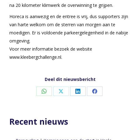
na 20 kilometer klimwerk de overwinning te grijpen.
Horeca is aanwezig en de entree is vrij, dus supporters zijn
van harte welkom om de sterren van morgen aan te
moedigen. Er is voldoende parkeergelegenheid in de nabije
omgeving.
Voor meer informatie bezoek de website
www.kleebergchallenge.nl.
Deel dit nieuwsbericht
Share
Share
Share
Share
on
on
on
on
WhatsApp
X
LinkedIn
Facebook
Recent nieuws