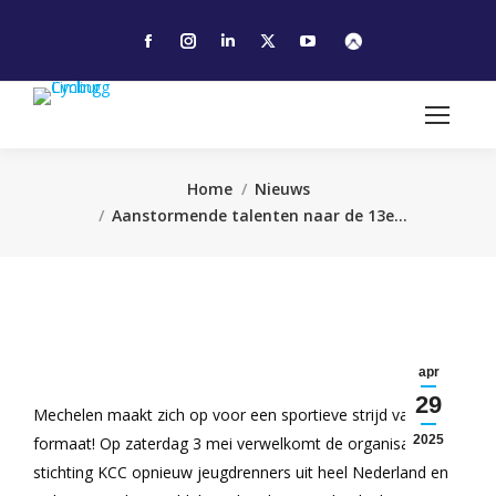
Facebook
Instagram
Linkedin
X
YouTube
page
page
page
page
page
opens
opens
opens
opens
opens
in
in
in
in
in
new
new
new
new
new
window
window
window
window
window
Je bent hier:
Home
Nieuws
Aanstormende talenten naar de 13e…
apr
29
Mechelen maakt zich op voor een sportieve strijd van
2025
formaat! Op zaterdag 3 mei verwelkomt de organisatie
stichting KCC opnieuw jeugdrenners uit heel Nederland en