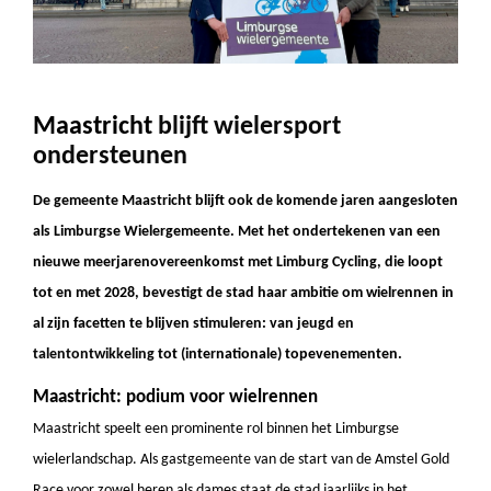
Maastricht
blijft wielersport
ondersteunen
De gemeente Maastricht blijft ook de komende jaren aangesloten
als Limburgse Wielergemeente. Met het ondertekenen van een
nieuwe meerjarenovereenkomst met Limburg Cycling, die loopt
tot en met 2028, bevestigt de stad haar ambitie om wielrennen in
al zijn facetten te blijven stimuleren: van jeugd
en
talentontwikkeling
tot
(
internationale
)
topevenementen.
Maastricht: podium voor wielrennen
Maastricht speelt een prominente rol binnen het Limburgse
wielerlandschap. Als gast
gemeente
van de start van de Amstel Gold
Race voor zowel heren als dames staat de stad jaarlijks in het