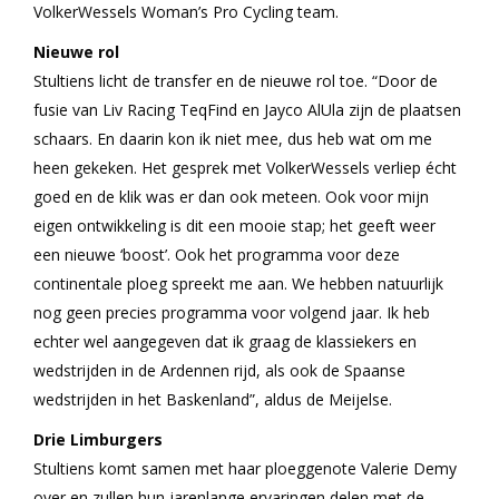
VolkerWessels Woman’s Pro Cycling team.
Nieuwe rol
Stultiens licht de transfer en de nieuwe rol toe. “Door de
fusie van Liv Racing TeqFind en Jayco AlUla zijn de plaatsen
schaars. En daarin kon ik niet mee, dus heb wat om me
heen gekeken. Het gesprek met VolkerWessels verliep écht
goed en de klik was er dan ook meteen. Ook voor mijn
eigen ontwikkeling is dit een mooie stap; het geeft weer
een nieuwe ‘boost’. Ook het programma voor deze
continentale ploeg spreekt me aan. We hebben natuurlijk
nog geen precies programma voor volgend jaar. Ik heb
echter wel aangegeven dat ik graag de klassiekers en
wedstrijden in de Ardennen rijd, als ook de Spaanse
wedstrijden in het Baskenland”, aldus de Meijelse.
Drie Limburgers
Stultiens komt samen met haar ploeggenote Valerie Demy
over en zullen hun jarenlange ervaringen delen met de