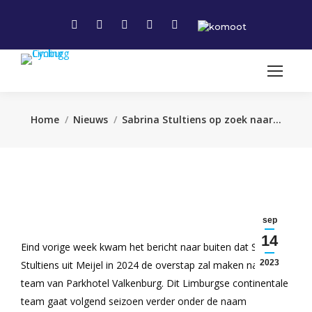
Facebook
Instagram
Linkedin
X
YouTube
page
page
page
page
page
opens
opens
opens
opens
opens
in
in
in
in
in
new
new
new
new
new
window
window
window
window
window
Je bent hier:
Home
Nieuws
Sabrina Stultiens op zoek naar…
sep
14
Eind vorige week kwam het bericht naar buiten dat Sabrina
2023
Stultiens uit Meijel in 2024 de overstap zal maken naar het
team van Parkhotel Valkenburg. Dit Limburgse continentale
team gaat volgend seizoen verder onder de naam