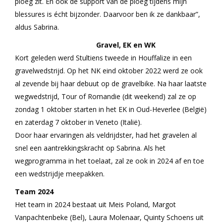
ploeg zit. En ook de support van de ploeg tijdens mijn
blessures is écht bijzonder. Daarvoor ben ik ze dankbaar”,
aldus Sabrina.
Gravel, EK en WK
Kort geleden werd Stultiens tweede in Houffalize in een
gravelwedstrijd. Op het NK eind oktober 2022 werd ze ook
al zevende bij haar debuut op de gravelbike. Na haar laatste
wegwedstrijd, Tour of Romandie (dit weekend) zal ze op
zondag 1 oktober starten in het EK in Oud-Heverlee (België)
en zaterdag 7 oktober in Veneto (Italië).
Door haar ervaringen als veldrijdster, had het gravelen al
snel een aantrekkingskracht op Sabrina. Als het
wegprogramma in het toelaat, zal ze ook in 2024 af en toe
een wedstrijdje meepakken.
Team 2024
Het team in 2024 bestaat uit Meis Poland, Margot
Vanpachtenbeke (Bel), Laura Molenaar, Quinty Schoens uit