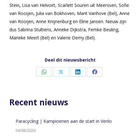
Stein
,
Lisa van Helvoirt, Scarlett Souren uit Meerssen, Sofie
van Rooijen, Julia van Bokhoven, Marit Vanhove (Bel), Anne
van Rooijen, Anne Knijnenburg en Eline Jansen. Nieuw zijn
dus Sabrina Stultiens, Anneke Dijkstra, Femke Beuling,
Marieke Meert (Bel) en Valerie Demy (Bel).
Deel dit nieuwsbericht
Share
Share
Share
Share
on
on
on
on
WhatsApp
X
LinkedIn
Facebook
Recent nieuws
Paracycling | Kampioenen aan de start in Venlo
04/08/2026