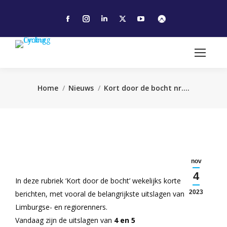
Facebook
Instagram
Linkedin
X
YouTube
page
page
page
page
page
opens
opens
opens
opens
opens
in
in
in
in
in
new
new
new
new
new
window
window
window
window
window
Je bent hier:
Home
Nieuws
Kort door de bocht nr.…
nov
4
In deze rubriek ‘Kort door de bocht’ wekelijks korte
2023
berichten, met vooral de belangrijkste uitslagen van de
Limburgse- en regiorenners.
Vandaag zijn de uitslagen van
4 en 5