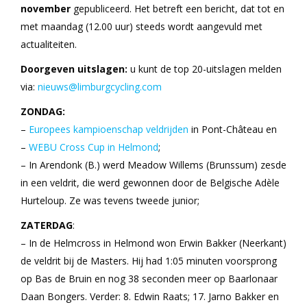
november
gepubliceerd. Het betreft een bericht, dat tot en
met maandag (12.00 uur) steeds wordt aangevuld met
actualiteiten.
Doorgeven uitslagen:
u kunt de top 20-uitslagen melden
via:
nieuws@limburgcycling.com
ZONDAG:
–
Europees kampioenschap veldrijden
in Pont-Château en
–
WEBU Cross Cup in Helmond
;
– In Arendonk (B.) werd Meadow Willems (Brunssum) zesde
in een veldrit, die werd gewonnen door de Belgische Adèle
Hurteloup. Ze was tevens tweede junior;
ZATERDAG
:
– In de Helmcross in Helmond won Erwin Bakker (Neerkant)
de veldrit bij de Masters. Hij had 1:05 minuten voorsprong
op Bas de Bruin en nog 38 seconden meer op Baarlonaar
Daan Bongers. Verder: 8. Edwin Raats; 17. Jarno Bakker en