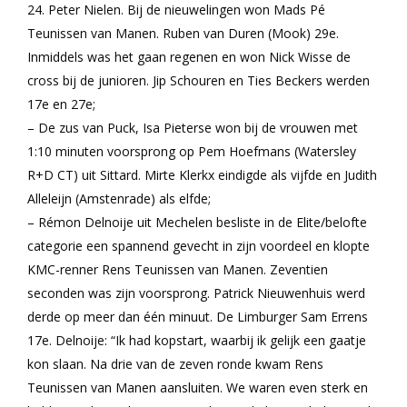
24. Peter Nielen. Bij de nieuwelingen won Mads Pé
Teunissen van Manen. Ruben van Duren (Mook) 29e.
Inmiddels was het gaan regenen en won Nick Wisse de
cross bij de junioren. Jip Schouren en Ties Beckers werden
17e en 27e;
– De zus van Puck, Isa Pieterse won bij de vrouwen met
1:10 minuten voorsprong op Pem Hoefmans (Watersley
R+D CT) uit Sittard. Mirte Klerkx eindigde als vijfde en Judith
Alleleijn (Amstenrade) als elfde;
– Rémon Delnoije uit Mechelen besliste in de Elite/belofte
categorie een spannend gevecht in zijn voordeel en klopte
KMC-renner Rens Teunissen van Manen. Zeventien
seconden was zijn voorsprong. Patrick Nieuwenhuis werd
derde op meer dan één minuut. De Limburger Sam Errens
17e. Delnoije: “Ik had kopstart, waarbij ik gelijk een gaatje
kon slaan. Na drie van de zeven ronde kwam Rens
Teunissen van Manen aansluiten. We waren even sterk en