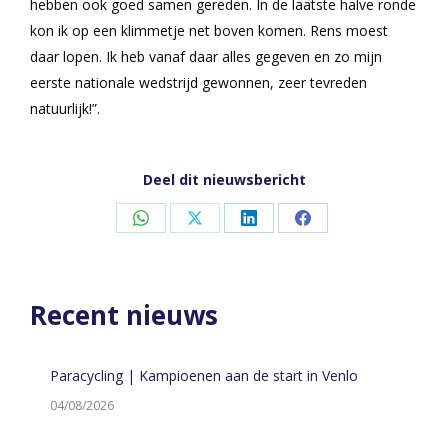
hebben ook goed samen gereden. In de laatste halve ronde
kon ik op een klimmetje net boven komen. Rens moest
daar lopen. Ik heb vanaf daar alles gegeven en zo mijn
eerste nationale wedstrijd gewonnen, zeer tevreden
natuurlijk!”.
Deel dit nieuwsbericht
Share
Share
Share
Share
on
on
on
on
WhatsApp
X
LinkedIn
Facebook
Recent nieuws
Paracycling | Kampioenen aan de start in Venlo
04/08/2026