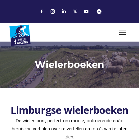
Facebook
Instagram
Linkedin
X
YouTube
page
page
page
page
page
opens
opens
opens
opens
opens
in
in
in
in
in
new
new
new
new
new
window
window
window
window
window
Wielerboeken
Limburgse wielerboeken
De wielersport, perfect om mooie, ontroerende en/of
heroïsche verhalen over te vertellen en foto’s van te laten
zien.