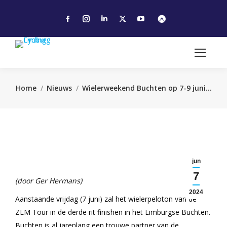
Facebook
Instagram
Linkedin
X
YouTube
page
page
page
page
page
opens
opens
opens
opens
opens
in
in
in
in
in
new
new
new
new
new
window
window
window
window
window
Je bent hier:
Home
Nieuws
Wielerweekend Buchten op 7-9 juni…
jun
7
(door Ger Hermans)
2024
Aanstaande vrijdag (7 juni) zal het wielerpeloton van de
ZLM Tour in de derde rit finishen in het Limburgse Buchten.
Buchten is al jarenlang een trouwe partner van de