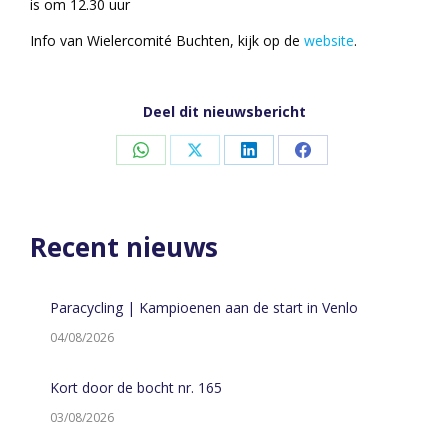
is om 12.30 uur
Info van Wielercomité Buchten, kijk op de
website
.
Deel dit nieuwsbericht
Share
Share
Share
Share
on
on
on
on
WhatsApp
X
LinkedIn
Facebook
Recent nieuws
Paracycling | Kampioenen aan de start in Venlo
04/08/2026
Kort door de bocht nr. 165
03/08/2026