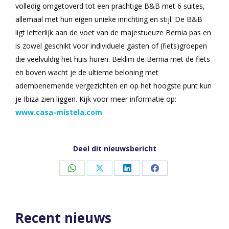
volledig omgetoverd tot een prachtige B&B met 6 suites,
allemaal met hun eigen unieke inrichting en stijl. De B&B
ligt letterlijk aan de voet van de majestueuze Bernia pas en
is zowel geschikt voor individuele gasten of (fiets)groepen
die veelvuldig het huis huren. Beklim de Bernia met de fiets
en boven wacht je de ultieme beloning met
adembenemende vergezichten en op het hoogste punt kun
je Ibiza zien liggen. Kijk voor meer informatie op:
www.casa-mistela.com
Deel dit nieuwsbericht
Share
Share
Share
Share
on
on
on
on
WhatsApp
X
LinkedIn
Facebook
Recent nieuws