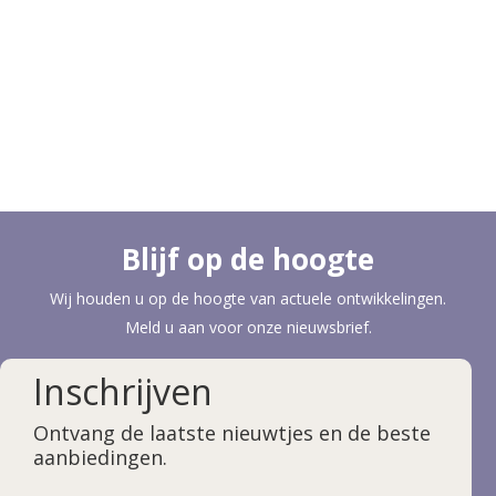
Cycling groot succes
Onlangs vond de ‘𝘓𝘪𝘮𝘣𝘶𝘳𝘨 𝘊𝘺𝘤𝘭𝘪𝘯𝘨 𝘌𝘹𝘱𝘦𝘳𝘪𝘦𝘯𝘤𝘦’
plaats voor partners en…
Lees meer
Blijf op de hoogte
Wij houden u op de hoogte van actuele ontwikkelingen.
Meld u aan voor onze nieuwsbrief.
Inschrijven
Ontvang de laatste nieuwtjes en de beste
aanbiedingen.