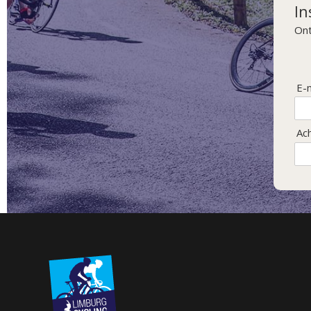
In
Ont
E-
Ac