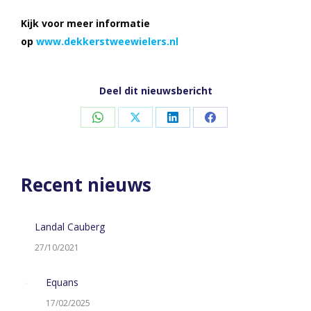
Kijk voor meer informatie
op
www.dekkerstweewielers.nl
Deel dit nieuwsbericht
Share
Share
Share
Share
on
on
on
on
WhatsApp
X
LinkedIn
Facebook
Recent nieuws
Landal Cauberg
27/10/2021
Equans
17/02/2025