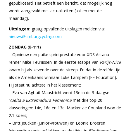
gepubliceerd. Het betreft een bericht, dat mogelijk nog
wordt aangevuld met actualiteiten (tot en met de
maandag).
Uitslagen:
graag opvallende uitslagen melden via:
nieuws@limburgcycling.com
ZONDAG
(8-mrt)
– Opnieuw een puike sprintprestate voor XDS Astana-
renner Mike Teunissen. In de eerste etappe van
Parijs-Nice
kwam hij als zevende over de streep. En dat in dezelfde tijd
als de Amerikaans winnaar Luke Lamperti (EF Education).
Hij staat nu achtste in het klassement;
– Eva van Agt uit Maastricht werd 13e in de 3-daagse
Vuelta a Extremadura
Femenina
met drie top-20
klasseringen: 14e, 16e en 13e. Mackenzie Coupland won de
2.1-koers;
– Britt Jeucken (junior-vrouwen) en Leonie Broeren
(nieuweling-meisjes) blijven na de tijdrit in
Biddinghuizen