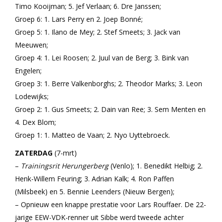
Timo Kooijman; 5. Jef Verlaan; 6. Dre Janssen;
Groep 6: 1. Lars Perry en 2. Joep Bonné;
Groep 5: 1. Ilano de Mey; 2. Stef Smeets; 3. Jack van
Meeuwen;
Groep 4: 1. Lei Roosen; 2. Juul van de Berg; 3. Bink van
Engelen;
Groep 3: 1. Berre Valkenborghs; 2. Theodor Marks; 3. Leon
Lodewijks;
Groep 2: 1. Gus Smeets; 2. Dain van Ree; 3. Sem Menten en
4. Dex Blom;
Groep 1: 1. Matteo de Vaan; 2. Nyo Uyttebroeck.
ZATERDAG
(7-mrt)
–
Trainingsrit Herungerberg
(Venlo); 1. Benedikt Helbig; 2.
Henk-Willem Feuring; 3. Adrian Kalk; 4. Ron Paffen
(Milsbeek) en 5. Bennie Leenders (Nieuw Bergen);
– Opnieuw een knappe prestatie voor Lars Rouffaer. De 22-
jarige EEW-VDK-renner uit Sibbe werd tweede achter