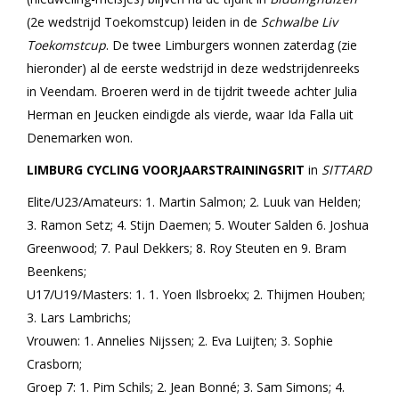
(2e wedstrijd Toekomstcup) leiden in de
Schwalbe Liv
Toekomstcup
. De twee Limburgers wonnen zaterdag (zie
hieronder) al de eerste wedstrijd in deze wedstrijdenreeks
in Veendam. Broeren werd in de tijdrit tweede achter Julia
Herman en Jeucken eindigde als vierde, waar Ida Falla uit
Denemarken won.
LIMBURG CYCLING VOORJAARSTRAININGSRIT
in
SITTARD
Elite/U23/Amateurs: 1. Martin Salmon; 2. Luuk van Helden;
3. Ramon Setz; 4. Stijn Daemen; 5. Wouter Salden 6. Joshua
Greenwood; 7. Paul Dekkers; 8. Roy Steuten en 9. Bram
Beenkens;
U17/U19/Masters: 1. 1. Yoen Ilsbroekx; 2. Thijmen Houben;
3. Lars Lambrichs;
Vrouwen: 1. Annelies Nijssen; 2. Eva Luijten; 3. Sophie
Crasborn;
Groep 7: 1. Pim Schils; 2. Jean Bonné; 3. Sam Simons; 4.