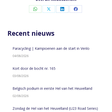
Share
Share
Share
Share
on
on
on
on
WhatsApp
X
LinkedIn
Facebook
Recent nieuws
Paracycling | Kampioenen aan de start in Venlo
04/08/2026
Kort door de bocht nr. 165
03/08/2026
Belgisch podium in eerste Hel van het Heuvelland
02/08/2026
Zondag de Hel van het Heuvelland (U23 Road Series)