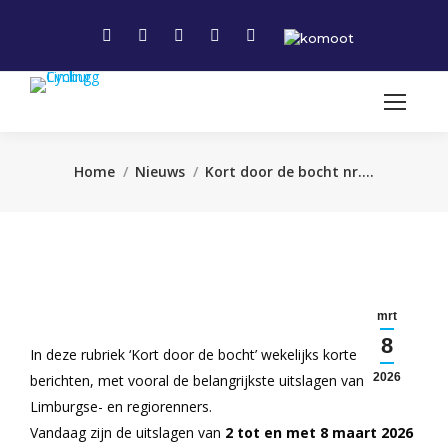
Facebook
Instagram
Linkedin
X
YouTube
page
page
page
page
page
opens
opens
opens
opens
opens
in
in
in
in
in
new
new
new
new
new
window
window
window
window
window
Je bent hier:
Home
Nieuws
Kort door de bocht nr.…
mrt
8
In deze rubriek ‘Kort door de bocht’ wekelijks korte
2026
berichten, met vooral de belangrijkste uitslagen van de
Limburgse- en regiorenners.
Vandaag zijn de uitslagen van
2 tot en met 8 maart 2026