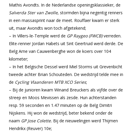
Mathis Avondts. In de Nederlandse openingsklassieker, de
Salverda Ster van Zwolle
, stormden bijna negentig renners
in een massasprint naar de meet. Rouffaer kwam er sterk
uit, maar Avondts won toch afgetekend;
– In Villers-le-Temple werd de
GP Raygeo (FWCB)
verreden.
Elite-renner Jordan Habets uit Sint Geertruid werd derde. De
Belg Arne van Cauwenberghe won de koers over 104
kilometer;
– In het Belgische Dessel werd Miel Storms uit Grevenbicht
tweede achter Brian Schouteden. De wedstrijd telde mee in
de
Cycling Vlaanderen MTB XCO Series
;
– Bij de junioren kwam Winand Breuckers als vijfde over de
streep en Moos Mevissen als zesde. Hun achterstanden
resp. 59 seconden en 1.47 minuten op de Belg Dimitri
Nijskens. Hij won de wedstrijd, beter bekend onder de
naam
GP Jose Colette.
Bij de nieuwelingen werd Thijmen
Hendrikx (Reuver) 10e;