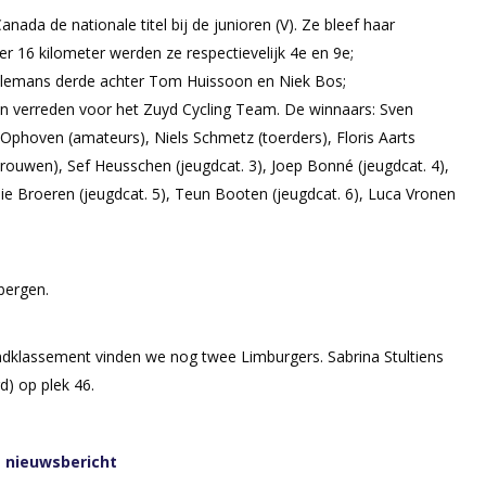
da de nationale titel bij de junioren (V). Ze bleef haar
ver 16 kilometer werden ze respectievelijk 4e en 9e;
llemans derde achter Tom Huissoon en Niek Bos;
verreden voor het Zuyd Cycling Team. De winnaars: Sven
 Ophoven (amateurs), Niels Schmetz (toerders), Floris Aarts
vrouwen), Sef Heusschen (jeugdcat. 3), Joep Bonné (jeugdcat. 4),
nie Broeren (jeugdcat. 5), Teun Booten (jeugdcat. 6), Luca Vronen
bergen.
ndklassement vinden we nog twee Limburgers. Sabrina Stultiens
d) op plek 46.
t nieuwsbericht