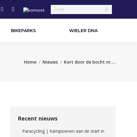
Search:
edin
X
YouTube
e
page
page
ns
opens
opens
BIKEPARKS
WIELER DNA
in
in
new
new
dow
window
window
Je bent hier:
Home
Nieuws
Kort door de bocht nr.…
Recent nieuws
Paracycling | Kampioenen aan de start in