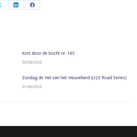
Share
Share
Share
on
on
on
App
X
LinkedIn
Facebook
Kort door de bocht nr. 165
03/08/2026
Zondag de Hel van het Heuvelland (U23 Road Series)
01/08/2026