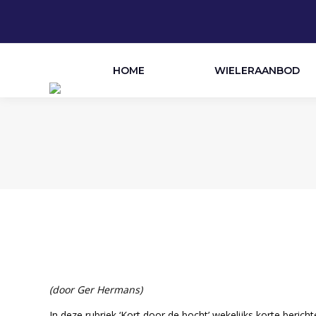
HOME
WIELERAANBOD
(door Ger Hermans)
In deze rubriek ‘Kort door de bocht’ wekelijks korte beric