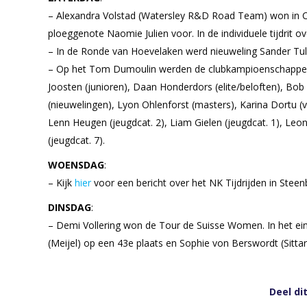
– Alexandra Volstad (Watersley R&D Road Team) won in Cana
ploeggenote Naomie Julien voor. In de individuele tijdrit o
– In de Ronde van Hoevelaken werd nieuweling Sander Tu
– Op het Tom Dumoulin werden de clubkampioenschappen 
Joosten (junioren), Daan Honderdors (elite/beloften), Bob
(nieuwelingen), Lyon Ohlenforst (masters), Karina Dortu (
Lenn Heugen (jeugdcat. 2), Liam Gielen (jeugdcat. 1), Leo
(jeugdcat. 7).
WOENSDAG
:
– Kijk
hier
voor een bericht over het NK Tijdrijden in Steen
DINSDAG
:
– Demi Vollering won de Tour de Suisse Women. In het ei
(Meijel) op een 43e plaats en Sophie von Berswordt (Sittar
Deel di