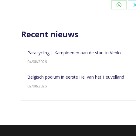
Share
on
Whats
Recent nieuws
Paracycling | Kampioenen aan de start in Venlo
04/08/2026
Belgisch podium in eerste Hel van het Heuvelland
02/08/2026