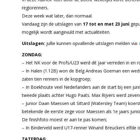
regiorenners.
Deze week wat later, dan normaal.
Vandaag zijn de uitslagen van
17 tot en met 23 juni
gepu
mogelijk wordt aangevuld met actualiteiten.
Uitslagen:
jullie kunnen opvallende uitslagen melden via:
ZONDAG:
– Het NK voor de Profs/U23 werd dit jaar verreden in en 
– In Halen (1.12B) won de Belg Andreas Goeman een wedstr
zaten tien renners in de kopgroep;
– In Boekhoute veel Nederlanders aan de start bij een juni
tweede plaats achter Hugo Paats. Max Rijvers werd zeven
– Junior Daan Maessen uit Sittard (Watersley Team) koerst
betekende de eerste zege voor Maessen als 1e jaars junior 
De finishfoto moest er aan te pas komen;
– In Binderveld werd U17-renner Winand Breuckers elfde 
ZATERDAG
: