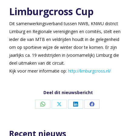
Limburgcross Cup
Dit samenwerkingsverband tussen NWB, KNWU district
Limburg en Regionale verenigingen en comités, stelt een
ieder die van MTB en veldrijden houdt in de gelegenheid
om op sportieve wijze de winter door te komen. Er zijn
jaarlijks ca. 19 wedstrijden in (voornamelijk) Limburg die
deel uitmaken van dit circuit.
Kijk voor meer informatie op:
http://limburgcross.nl/
Deel dit nieuwsbericht
Share
Share
Share
Share
on
on
on
on
WhatsApp
X
LinkedIn
Facebook
Recent nieuws