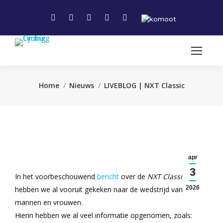
Facebook
Instagram
Linkedin
X
YouTube
page
page
page
page
page
opens
opens
opens
opens
opens
in
in
in
in
in
new
new
new
new
new
window
window
window
window
window
Je bent hier:
Home
Nieuws
LIVEBLOG | NXT Classic
apr
3
In het voorbeschouwend
bericht
over de
NXT Classic
2026
hebben we al vooruit gekeken naar de wedstrijd van de
mannen en vrouwen.
Hierin hebben we al veel informatie opgenomen, zoals: