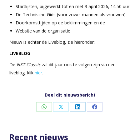
Startlijsten, bijgewerkt tot en met 3 april 2026, 14:50 uur
De Technische Gids (voor zowel mannen als vrouwen)
Doorkomsttijden op de beklimmingen en de
Website van de organisatie
Nieuw is echter de Liveblog, zie hieronder:
LIVEBLOG
De
NXT Classic
zal dit jaar ook te volgen zijn via een
liveblog, klik
hier
.
Deel dit nieuwsbericht
Share
Share
Share
Share
on
on
on
on
WhatsApp
X
LinkedIn
Facebook
Recent nieuws