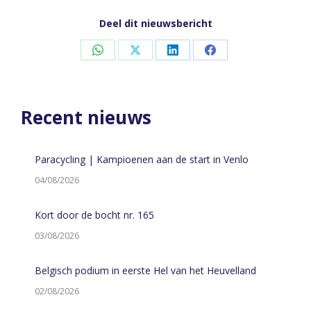
Deel dit nieuwsbericht
Share
Share
Share
Share
on
on
on
on
WhatsApp
X
LinkedIn
Facebook
Recent nieuws
Paracycling | Kampioenen aan de start in Venlo
04/08/2026
Kort door de bocht nr. 165
03/08/2026
Belgisch podium in eerste Hel van het Heuvelland
02/08/2026