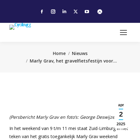
Facebook
Instagram
Linkedin
X
YouTube
page
page
page
page
page
opens
opens
opens
opens
opens
in
in
in
in
in
new
new
new
new
new
window
window
window
window
window
Je bent hier:
Home
Nieuws
Marly Grav, het gravelfietsfestijn voor…
apr
2
(Persbericht Marly Grav en foto’s: George Deswijzen)
2025
In het weekend van 9 t/m 11 mei staat Zuid-Limburg in het
teken van het gratis toegankelijk Marly Grav weekend