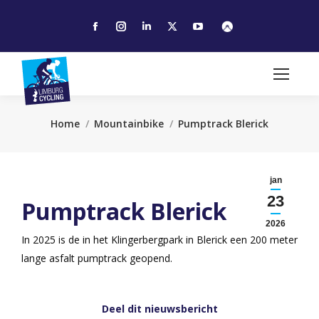
Facebook
Instagram
Linkedin
X
YouTube
page
page
page
page
page
opens
opens
opens
opens
opens
in
in
in
in
in
new
new
new
new
new
window
window
window
window
window
Je bent hier:
Home
Mountainbike
Pumptrack Blerick
jan
23
Pumptrack Blerick
2026
In 2025 is de in het Klingerbergpark in Blerick een 200 meter
lange asfalt pumptrack geopend.
Deel dit nieuwsbericht