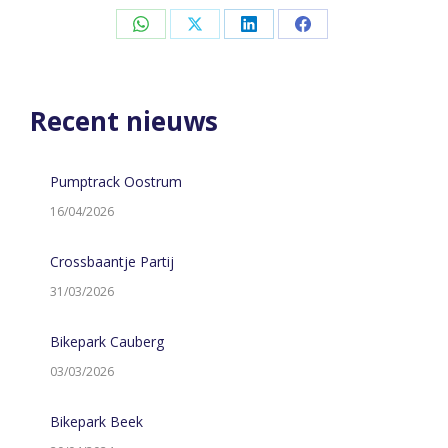
Share
Share
Share
Share
on
on
on
on
WhatsApp
X
LinkedIn
Facebook
Recent nieuws
Pumptrack Oostrum
16/04/2026
Crossbaantje Partij
31/03/2026
Bikepark Cauberg
03/03/2026
Bikepark Beek