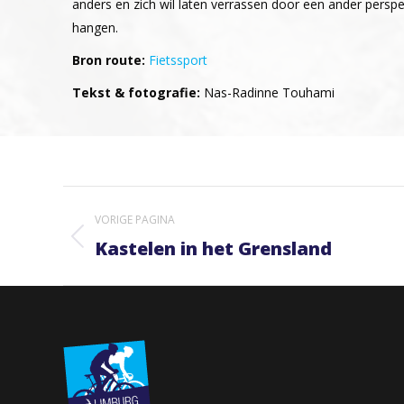
anders en zich wil laten verrassen door een ander perspec
hangen.
Bron route:
Fietssport
Tekst & fotografie:
Nas-Radinne Touhami
Project
VORIGE PAGINA
navigation
Kastelen in het Grensland
Previous
project: