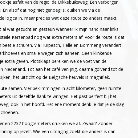
ookje asfalt van de regio: de Dikkebuiksweg. Een verborgen
 En alsof dat nog niet genoeg is, duiken we via de
logica in, maar precies wat deze route zo anders maakt.
t al wat gezucht en gesteun wanneer ik mijn hand naar links
t steile Kersenpad nog wat extra meters af. Voor de route is dat
n beetje schuren. Via Hurpesch, Helle en Bommerig verandert
kwerkhoeves en smalle wegen zich aaneen. Geen klinkende
e extra geven. Plotsklaps bereiken we de voet van de
n Nederland. Tot aan het café venijnig, daarna golvend tot de
jken, het uitzicht op de Belgische heuvels is magnifiek.
ute samen. Vier beklimmingen in acht kilometer, geen ruimte
ers uit dezelfde flank te wringen. Het past perfect bij het
 weg, ook in het hoofd. Het ene moment denk je dat je de slag
 schoenen.
eter en 2232 hoogtemeters drukken we af. Zwaar? Zonder
inning op jezelf. Wie een uitdaging zoekt die anders is dan