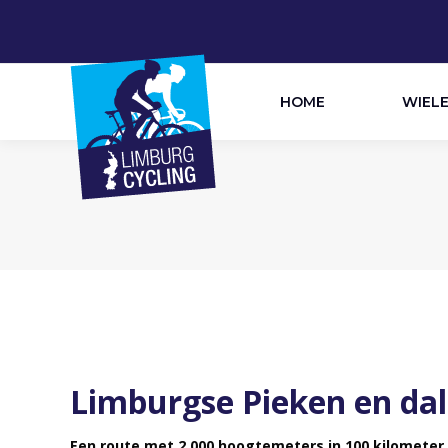
HOME
WIEL
Limburgse Pieken en da
Een route met 2.000 hoogtemeters in 100 kilometer