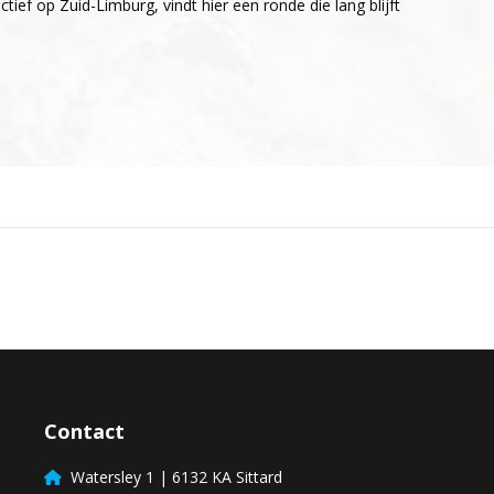
tief op Zuid-Limburg, vindt hier een ronde die lang blijft
Contact
Watersley 1 | 6132 KA Sittard