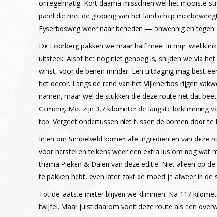
onregelmatig. Kort daarna misschien wel het mooiste str
parel die met de glooiing van het landschap meebeweegt.
Eyserbosweg weer naar beneden — onwennig en tegen de 
De Loorberg pakken we maar half mee. In mijn wiel klink
uitsteek. Alsof het nog niet genoeg is, snijden we via he
winst, voor de benen minder. Een uitdaging mag best ee
het decor. Langs de rand van het Vijlenerbos rijgen va
namen, maar wel de stukken die deze route net dat beetj
Camerig. Met zijn 3,7 kilometer de langste beklimming va
top. Vergeet ondertussen niet tussen de bomen door te ki
In en om Simpelveld komen alle ingrediënten van deze ro
voor herstel en telkens weer een extra lus om nog wat met
thema Pieken & Dalen van deze editie. Niet alleen op de
te pakken hebt, even later zakt de moed je alweer in de
Tot de laatste meter blijven we klimmen. Na 117 kilom
twijfel. Maar juist daarom voelt deze route als een overw