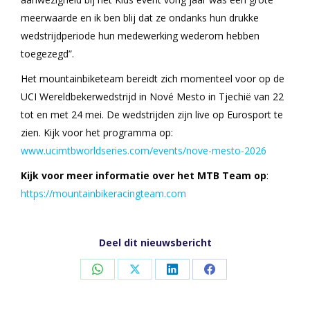
meerwaarde en ik ben blij dat ze ondanks hun drukke
wedstrijdperiode hun medewerking wederom hebben
toegezegd”.
Het mountainbiketeam bereidt zich momenteel voor op de
UCI Wereldbekerwedstrijd in Nové Mesto in Tjechië van 22
tot en met 24 mei. De wedstrijden zijn live op Eurosport te
zien. Kijk voor het programma op:
www.ucimtbworldseries.com/events/nove-mesto-2026
Kijk voor meer informatie over het MTB Team op
:
https://mountainbikeracingteam.com
Deel dit nieuwsbericht
Share
Share
Share
Share
on
on
on
on