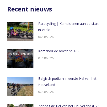
WhatsApp
X
LinkedIn
Facebook
Recent nieuws
Paracycling | Kampioenen aan de start
in Venlo
04/08/2026
Kort door de bocht nr. 165
03/08/2026
Belgisch podium in eerste Hel van het
Heuvelland
02/08/2026
Zondag de Hel van het Heuvelland (U23