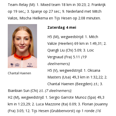
Team-Relay (M): 1. Mixed team 18 km in 30:23; 2. Frankrijk
op 19 sec,; 3. Spanje op 27 sec.; 9. Nederland met Mitch
Valize, Mischa Hielkema en Tijs Hesen op 2.08 minuten.
Zaterdag 4 mei
H5 (M), wegwedstrijd: 1. Mitch
Valize (Heerlen) 69 km in 1:49,31; 2.
Qiangli Liu (Chi) 5.09; 3. Loic
Vergnaud (Fra) 5.11
(19
deelnemers)
;
H5 (V), wegwedstrijd: 1. Oksana
Chantal Haenen
Masters (Usa) 49,3 km in 1:32,22; 2.
Chantal Haenen (Beegden) z.t.; 3.
Bianbian Sun (Chi) z.t.
(7 deelnemers);
H2 (M), wegwedstrijd: 1. Sergio Garrote Munoz (Spa) 49,3
km in 1:23,29; 2. Luca Mazzone (Ita) 0.09; 3. Florian Jouanny
(Fra) 3.05; 12. Tijs Hesen (Grubbenvorst) op 1 ronde
(16