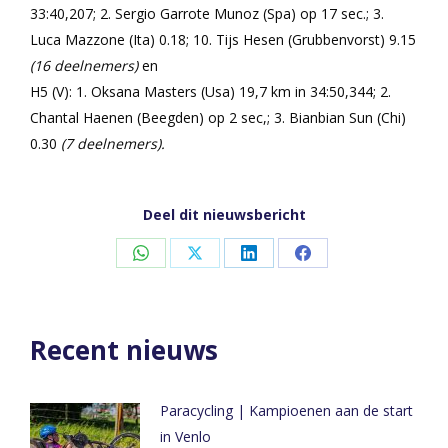
33:40,207; 2. Sergio Garrote Munoz (Spa) op 17 sec.; 3.
Luca Mazzone (Ita) 0.18; 10. Tijs Hesen (Grubbenvorst) 9.15
(16 deelnemers)
en
H5 (V): 1. Oksana Masters (Usa) 19,7 km in 34:50,344; 2.
Chantal Haenen (Beegden) op 2 sec,; 3. Bianbian Sun (Chi)
0.30
(7 deelnemers).
Deel dit nieuwsbericht
Share
Share
Share
Share
on
on
on
on
WhatsApp
X
LinkedIn
Facebook
Recent nieuws
Paracycling | Kampioenen aan de start
in Venlo