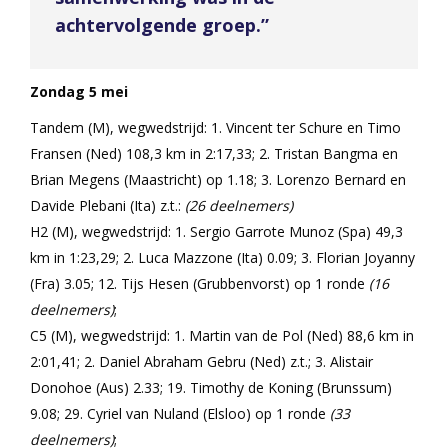
achtervolgende groep.”
Zondag 5 mei
Tandem (M), wegwedstrijd: 1. Vincent ter Schure en Timo
Fransen (Ned) 108,3 km in 2:17,33; 2. Tristan Bangma en
Brian Megens (Maastricht) op 1.18; 3. Lorenzo Bernard en
Davide Plebani (Ita) z.t.:
(26 deelnemers)
H2 (M), wegwedstrijd: 1. Sergio Garrote Munoz (Spa) 49,3
km in 1:23,29; 2. Luca Mazzone (Ita) 0.09; 3. Florian Joyanny
(Fra) 3.05; 12. Tijs Hesen (Grubbenvorst) op 1 ronde
(16
deelnemers)
;
C5 (M), wegwedstrijd: 1. Martin van de Pol (Ned) 88,6 km in
2:01,41; 2. Daniel Abraham Gebru (Ned) z.t.; 3. Alistair
Donohoe (Aus) 2.33; 19. Timothy de Koning (Brunssum)
9.08; 29. Cyriel van Nuland (Elsloo) op 1 ronde
(33
deelnemers)
;