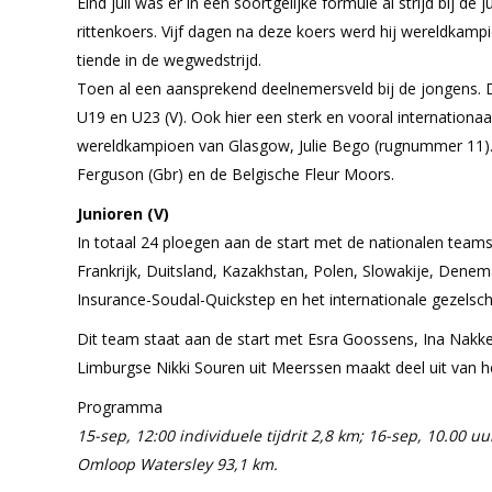
Eind juli was er in een soortgelijke formule al strijd bij 
rittenkoers. Vijf dagen na deze koers werd hij wereldkampi
tiende in de wegwedstrijd.
Toen al een aansprekend deelnemersveld bij de jongens. D
U19 en U23 (V). Ook hier een sterk en vooral internationa
wereldkampioen van Glasgow, Julie Bego (rugnummer 11). O
Ferguson (Gbr) en de Belgische Fleur Moors.
Junioren (V)
In totaal 24 ploegen aan de start met de nationalen teams
Frankrijk, Duitsland, Kazakhstan, Polen, Slowakije, Dene
Insurance-Soudal-Quickstep en het internationale gezelsc
Dit team staat aan de start met Esra Goossens, Ina Nakken
Limburgse Nikki Souren uit Meerssen maakt deel uit van h
Programma
15-sep, 12:00 individuele tijdrit 2,8 km; 16-sep, 10.00 
Omloop Watersley 93,1 km.