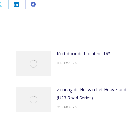
Share
Share
Share
on
on
on
App
X
LinkedIn
Facebook
Kort door de bocht nr. 165
03/08/2026
Zondag de Hel van het Heuvelland
(U23 Road Series)
01/08/2026