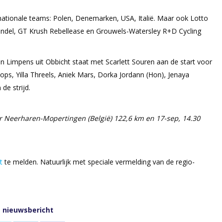
nationale teams: Polen, Denemarken, USA, Italië. Maar ook Lotto
ijndel, GT Krush Rebellease en Grouwels-Watersley R+D Cycling
en Limpens uit Obbicht staat met Scarlett Souren aan de start voor
ops, Yilla Threels, Aniek Mars, Dorka Jordann (Hon), Jenaya
 de strijd.
uur Neerharen-Mopertingen (België) 122,6 km en 17-sep, 14.30
t
te melden. Natuurlijk met speciale vermelding van de regio-
t nieuwsbericht