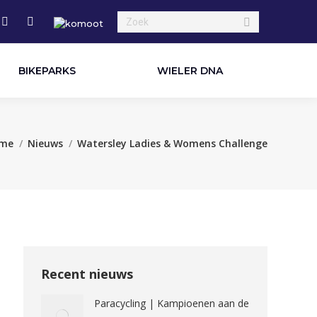
Search:
edin
X
YouTube
e
page
page
ns
opens
opens
BIKEPARKS
WIELER DNA
in
in
new
new
dow
window
window
bent hier:
me
Nieuws
Watersley Ladies & Womens Challenge
Recent nieuws
Paracycling | Kampioenen aan de