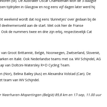
de junioren (M). De Australiër Oscar Chamberlain won de 3-daagse
oen tijdrijden in Glasgow en nog eens vijf dagen later werd hij
it weekend wordt dat nog eens ‘dunnetjes’ over gedaan bij de
al deelnemersveld aan de start. Met ook hier de Franse
ok de nummers twee en drie zijn erbij, respectievelijk Cat
 van Groot Brittannië, België, Noorwegen, Zwitserland, Slovenië,
marken en Italië. Ook Nederlandse teams met oa. WV Schijndel, AG
hap van Doltcini-Watersley R+D Cycling Team.
 (Nor), Belina Bailey (Aus) en Alexandra Volstad (Can). De
et team van WV Schijndel.
uur Neerharen-Mopertingen (België) 89,8 km en 17-sep, 11.00 uur