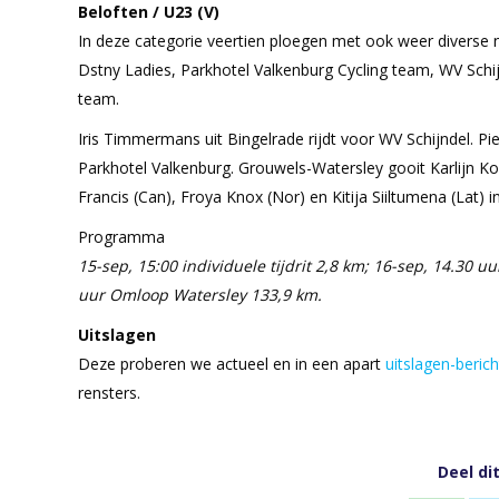
Beloften / U23 (V)
In deze categorie veertien ploegen met ook weer diverse 
Dstny Ladies, Parkhotel Valkenburg Cycling team, WV Sch
team.
Iris Timmermans uit Bingelrade rijdt voor WV Schijndel. Pi
Parkhotel Valkenburg. Grouwels-Watersley gooit Karlijn Ko
Francis (Can), Froya Knox (Nor) en Kitija Siiltumena (Lat) in
Programma
15-sep, 15:00 individuele tijdrit 2,8 km; 16-sep, 14.30 
uur Omloop Watersley 133,9 km.
Uitslagen
Deze proberen we actueel en in een apart
uitslagen-berich
rensters.
Deel di