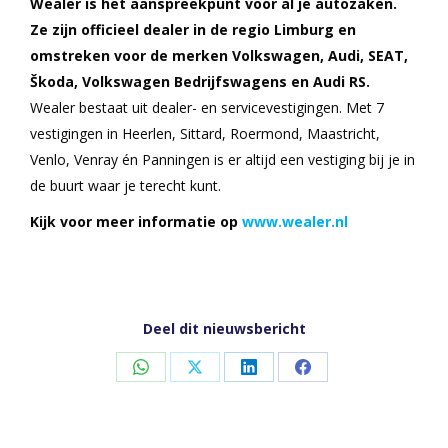
Wealer is het aanspreekpunt voor al je autozaken.
Ze zijn officieel dealer in de regio Limburg en
omstreken voor de merken Volkswagen, Audi, SEAT,
Škoda, Volkswagen Bedrijfswagens en Audi RS.
Wealer bestaat uit dealer- en servicevestigingen. Met 7
vestigingen in Heerlen, Sittard, Roermond, Maastricht,
Venlo, Venray én Panningen is er altijd een vestiging bij je in
de buurt waar je terecht kunt.
Kijk voor meer informatie op
www.wealer.nl
Deel dit nieuwsbericht
Share
Share
Share
Share
on
on
on
on
WhatsApp
X
LinkedIn
Facebook