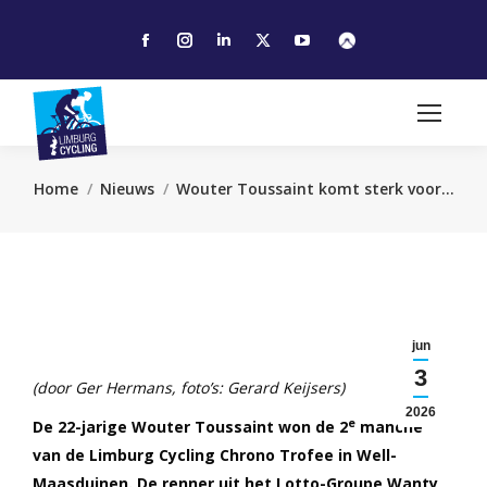
Facebook
Instagram
Linkedin
X
YouTube
page
page
page
page
page
opens
opens
opens
opens
opens
in
in
in
in
in
new
new
new
new
new
window
window
window
window
window
Je bent hier:
Home
Nieuws
Wouter Toussaint komt sterk voor…
jun
3
(door Ger Hermans, foto’s: Gerard Keijsers)
2026
e
De 22-jarige Wouter Toussaint won de 2
manche
van de Limburg Cycling Chrono Trofee in Well-
Maasduinen. De renner uit het Lotto-Groupe Wanty