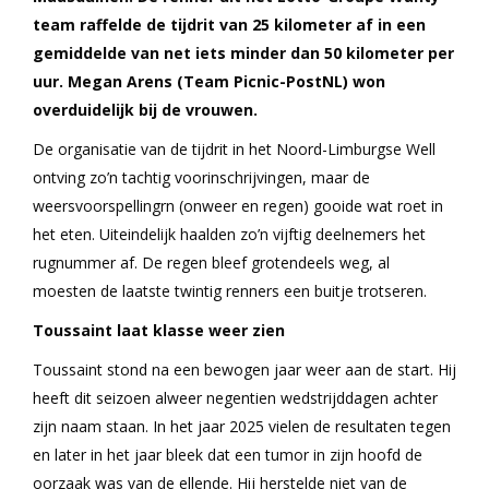
team raffelde de tijdrit van 25 kilometer af in een
gemiddelde van net iets minder dan 50 kilometer per
uur. Megan Arens (Team Picnic-PostNL) won
overduidelijk bij de vrouwen.
De organisatie van de tijdrit in het Noord-Limburgse Well
ontving zo’n tachtig voorinschrijvingen, maar de
weersvoorspellingrn (onweer en regen) gooide wat roet in
het eten. Uiteindelijk haalden zo’n vijftig deelnemers het
rugnummer af. De regen bleef grotendeels weg, al
moesten de laatste twintig renners een buitje trotseren.
Toussaint laat klasse weer zien
Toussaint stond na een bewogen jaar weer aan de start. Hij
heeft dit seizoen alweer negentien wedstrijddagen achter
zijn naam staan. In het jaar 2025 vielen de resultaten tegen
en later in het jaar bleek dat een tumor in zijn hoofd de
oorzaak was van de ellende. Hij herstelde niet van de