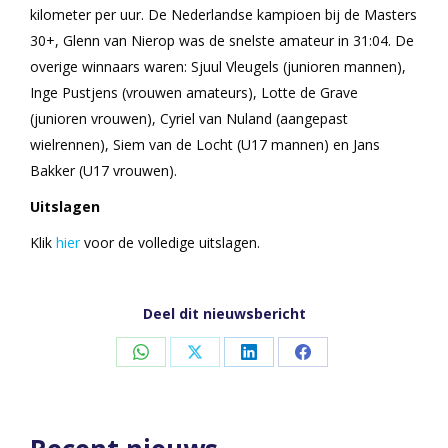
kilometer per uur. De Nederlandse kampioen bij de Masters
30+, Glenn van Nierop was de snelste amateur in 31:04. De
overige winnaars waren: Sjuul Vleugels (junioren mannen),
Inge Pustjens (vrouwen amateurs), Lotte de Grave
(junioren vrouwen), Cyriel van Nuland (aangepast
wielrennen), Siem van de Locht (U17 mannen) en Jans
Bakker (U17 vrouwen).
Uitslagen
Klik
hier
voor de volledige uitslagen.
Deel dit nieuwsbericht
Share
Share
Share
Share
on
on
on
on
WhatsApp
X
LinkedIn
Facebook