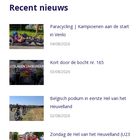
WhatsApp
X
LinkedIn
Facebook
Recent nieuws
Paracycling | Kampioenen aan de start
in Venlo
04/08/2026
Kort door de bocht nr. 165
03/08/2026
Belgisch podium in eerste Hel van het
Heuvelland
02/08/2026
Zondag de Hel van het Heuvelland (U23