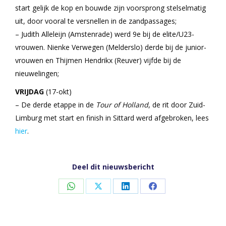
start gelijk de kop en bouwde zijn voorsprong stelselmatig
uit, door vooral te versnellen in de zandpassages;
– Judith Alleleijn (Amstenrade) werd 9e bij de elite/U23-
vrouwen. Nienke Verwegen (Melderslo) derde bij de junior-
vrouwen en Thijmen Hendrikx (Reuver) vijfde bij de
nieuwelingen;
VRIJDAG
(17-okt)
– De derde etappe in de
Tour of Holland
, de rit door Zuid-
Limburg met start en finish in Sittard werd afgebroken, lees
hier
.
Deel dit nieuwsbericht
Share
Share
Share
Share
on
on
on
on
WhatsApp
X
LinkedIn
Facebook