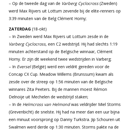
– Op de tweede dag van de
Varberg Cyclocross
(Zweden)
werd Max Rijvers uit Lottum zevende bij de elite-renners op
3:39 minuten van de Belg Clément Horny;
ZATERDAG
(18-okt)
– In Zweden werd Max Rijvers uit Lottum zesde in de
Varberg Cyclocross
, een C2 wedstrijd. Hij had slechts 1:19
minuten achterstand op de Belgische winnaar, Clément
Horny. Er zijn dit weekend twee wedstrijden in Varberg;
– In
Eversel
(België) werd een veldrit gereden voor de
Concap CX Cup. Meadow Willems (Brunssum) kwam als
zesde over de streep op 1:56 minuten van de Belgische
winnares Zita Peeters. Bij de mannen moest Rémon
Delnoije uit Mechelen de wedstrijd staken;
– In de
Helmcross van Helmond
was veldrijder Miel Storms
(Grevenbicht) de snelste. Hij had na meer dan een uur bijna
een minuut voorsprong op Danny Turkstra. Jip Schouren uit
Swalmen werd derde op 1:30 minuten. Storms pakte na de