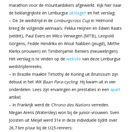
marathon voor de mountainbikers afgewerkt. Kijk hier naar
de beklangrijkste en Limburgse
uitslagen
en het verslag;
– De 3e wedstrijd in de
Limburgcross Cup
in Helmond
kreeg de volgende winnaars: Pekka Heijnen en Edwin Raats
(veldrit), Paul Evers en Wilco Verwegen (MTB), Leopold
Görgens, Fedde Hendrikx en Wout Nabben (jeugd), Mirthe
Klerkx (vrouwen) en TimBenjamin Beniers (nieuwelingen).
Het verslag is te vinden op de
website
van deze Limburgse
wedstrijdenreeks;
– In Brazilie maakte Timothy de Koning uit Brunssum zijn
debuut in het
WK Baan Para-cycling
. Hij kwam uit in vier
onderdelen. Lees zijn ervaringen en prestaties in een
apart
artikel;
– In Frankrijk werd de
Chrono des Nations
verreden.
Megan Arens (Watersley) won bij de junior-vrouwen. Sven
Joosten uit Meijel werd 31e in deze individuele tijdrit over
26,7 km p/uur bij de U23-renners;