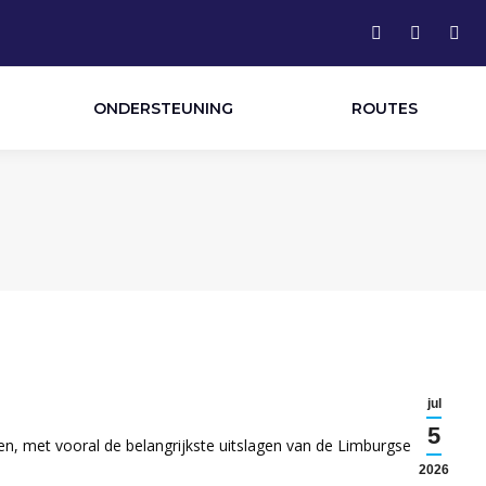
Facebook
Instagram
Link
page
page
pag
opens
opens
ope
ONDERSTEUNING
ROUTES
in
in
in
new
new
new
window
window
win
jul
5
hten, met vooral de belangrijkste uitslagen van de Limburgse- en
2026