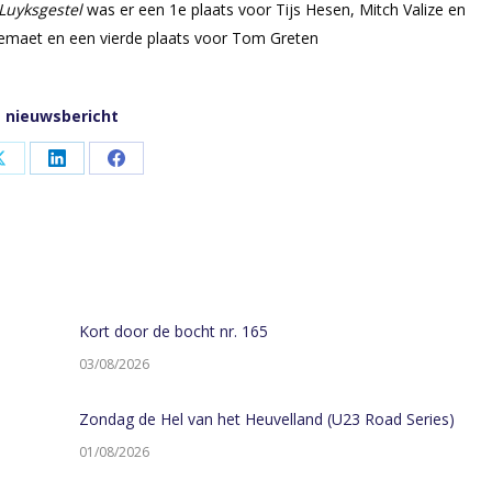
Luyksgestel
was er een 1e plaats voor Tijs Hesen, Mitch Valize en
emaet en een vierde plaats voor Tom Greten
t nieuwsbericht
Share
Share
Share
on
on
on
App
X
LinkedIn
Facebook
Kort door de bocht nr. 165
03/08/2026
Zondag de Hel van het Heuvelland (U23 Road Series)
01/08/2026