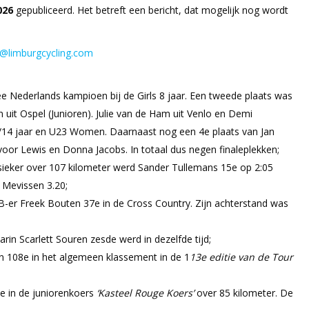
2026
gepubliceerd. Het betreft een bericht, dat mogelijk nog wordt
.
@limburgcycling.com
e Nederlands kampioen bij de Girls 8 jaar. Een tweede plaats was
n uit Ospel (Junioren). Julie van de Ham uit Venlo en Demi
3/14 jaar en U23 Women. Daarnaast nog een 4e plaats van Jan
voor Lewis en Donna Jacobs. In totaal dus negen finaleplekken;
ssieker over 107 kilometer werd Sander Tullemans 15e op 2:05
 Mevissen 3.20;
er Freek Bouten 37e in de Cross Country. Zijn achterstand was
arin Scarlett Souren zesde werd in dezelfde tijd;
n 108e in het algemeen klassement in de 1
13e editie van de Tour
e in de juniorenkoers
‘Kasteel Rouge Koers’
over 85 kilometer. De