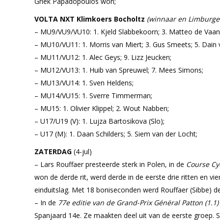
Griek Papadopoulos won;
VOLTA NXT Klimkoers Bocholtz
(winnaar en Limburger
– MU9/VU9/VU10: 1. Kjeld Slabbekoorn; 3. Matteo de Vaan
– MU10/VU11: 1. Morris van Miert; 3. Gus Smeets; 5. Dain
– MU11/VU12: 1. Alec Geys; 9. Lizz Jeucken;
– MU12/VU13: 1. Huib van Spreuwel; 7. Mees Simons;
– MU13/VU14: 1. Sven Heldens;
– MU14/VU15: 1. Sverre Timmerman;
– MU15: 1. Olivier Klippel; 2. Wout Nabben;
– U17/U19 (V): 1. Lujza Bartosikova (Slo);
– U17 (M): 1. Daan Schilders; 5. Siem van der Locht;
ZATERDAG
(4-jul)
– Lars Rouffaer presteerde sterk in Polen, in de
Course Cy
won de derde rit, werd derde in de eerste drie ritten en v
einduitslag. Met 18 boniseconden werd Rouffaer (Sibbe) d
– In de
77e editie van de Grand-Prix Génëral Patton (1.1)
Spanjaard 14e. Ze maakten deel uit van de eerste groep. 