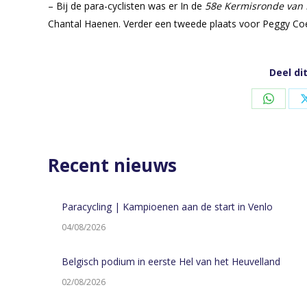
– Bij de para-cyclisten was er In de
58e Kermisronde van 
Chantal Haenen. Verder een tweede plaats voor Peggy Co
Deel di
Share
on
Whats
Recent nieuws
Paracycling | Kampioenen aan de start in Venlo
04/08/2026
Belgisch podium in eerste Hel van het Heuvelland
02/08/2026