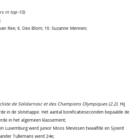
s in top-10)
;
 van Ree; 6. Dex Blom; 10. Suzanne Mennen;
cliste de Solidarnosc et des Champions Olympiques (2.2).
Hij
ierde in de slotetappe. Het aantal bonificatieseconden bepaalde de
erde in het algemeen klassement;
in Luxemburg werd junior Moos Mevissen twaalfde en Sjoerd
Sander Tullemans werd 24e;