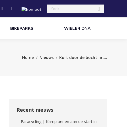
Search:
edin
X
YouTube
e
page
page
ns
opens
opens
BIKEPARKS
WIELER DNA
in
in
new
new
dow
window
window
Je bent hier:
Home
Nieuws
Kort door de bocht nr.…
Recent nieuws
Paracycling | Kampioenen aan de start in