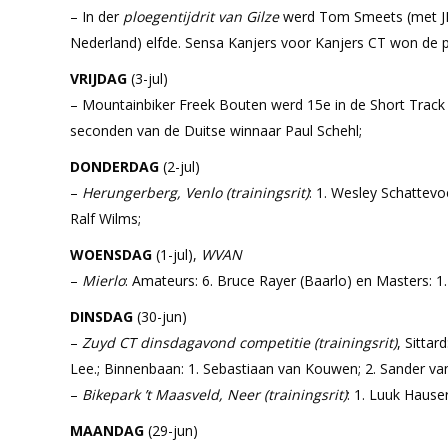
– In der
ploegentijdrit van Gilze
werd Tom Smeets (met JE
Nederland) elfde. Sensa Kanjers voor Kanjers CT won de pl
VRIJDAG
(3-jul)
– Mountainbiker Freek Bouten werd 15e in de Short Track 
seconden van de Duitse winnaar Paul Schehl;
DONDERDAG
(2-jul)
–
Herungerberg, Venlo (
trainingsrit)
: 1. Wesley Schattevo
Ralf Wilms;
WOENSDAG
(1-jul),
WVAN
–
Mierlo
: Amateurs: 6. Bruce Rayer (Baarlo) en Masters: 1
DINSDAG
(30-jun)
–
Zuyd CT dinsdagavond competitie (trainingsrit)
, Sitta
Lee.; Binnenbaan: 1. Sebastiaan van Kouwen; 2. Sander van 
–
Bikepark ’t Maasveld, Neer (trainingsrit)
: 1. Luuk Hauser
MAANDAG
(29-jun)