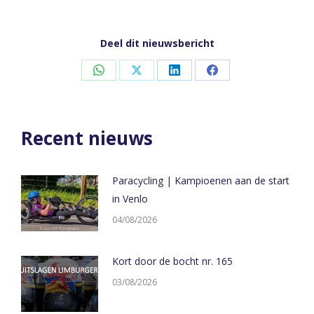
Deel dit nieuwsbericht
Share
Share
Share
Share
on
on
on
on
WhatsApp
X
LinkedIn
Facebook
Recent nieuws
Paracycling | Kampioenen aan de start
in Venlo
04/08/2026
Kort door de bocht nr. 165
03/08/2026