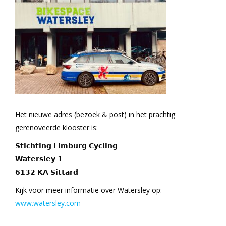
Het nieuwe adres (bezoek & post) in het prachtig
gerenoveerde klooster is:
𝗦𝘁𝗶𝗰𝗵𝘁𝗶𝗻𝗴 𝗟𝗶𝗺𝗯𝘂𝗿𝗴 𝗖𝘆𝗰𝗹𝗶𝗻𝗴
𝗪𝗮𝘁𝗲𝗿𝘀𝗹𝗲𝘆 𝟭
𝟲𝟭𝟯𝟮 𝗞𝗔 𝗦𝗶𝘁𝘁𝗮𝗿𝗱
Kijk voor meer informatie over Watersley op:
www.watersley.com