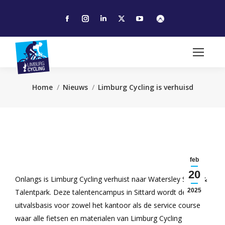
Facebook
Instagram
Linkedin
X
YouTube
page
page
page
page
page
opens
opens
opens
opens
opens
in
in
in
in
in
new
new
new
new
new
window
window
window
window
window
Je bent hier:
Home
Nieuws
Limburg Cycling is verhuisd
feb
20
Onlangs is Limburg Cycling verhuist naar Watersley Sport &
2025
Talentpark. Deze talentencampus in Sittard wordt de
uitvalsbasis voor zowel het kantoor als de service course
waar alle fietsen en materialen van Limburg Cycling