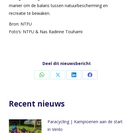
manier om de balans tussen natuurbescherming en
recreatie te bewaken.
Bron: NTFU
Foto’s: NTFU & Nas Radinne Touhami
Deel dit nieuwsbericht
Share
Share
Share
Share
on
on
on
on
WhatsApp
X
LinkedIn
Facebook
Recent nieuws
Paracycling | Kampioenen aan de start
in Venlo