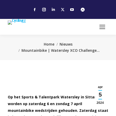
Facebook
Instagram
Linkedin
X
YouTube
page
page
page
page
page
opens
opens
opens
opens
opens
in
in
in
in
in
new
new
new
new
new
window
window
window
window
window
Je bent hier:
Home
Nieuws
Mountainbike | Watersley XCO Challenge…
apr
5
Op het Sports & Talentpark Watersley in Sittard
2024
worden op zaterdag 6 en zondag 7 april
mountainbike wedstrijden gehouden. Zaterdag staat