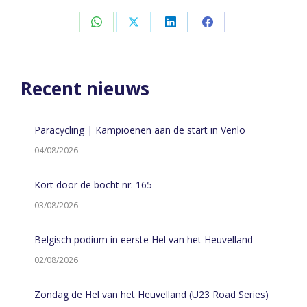
Share
Share
Share
Share
on
on
on
on
WhatsApp
X
LinkedIn
Facebook
Recent nieuws
Paracycling | Kampioenen aan de start in Venlo
04/08/2026
Kort door de bocht nr. 165
03/08/2026
Belgisch podium in eerste Hel van het Heuvelland
02/08/2026
Zondag de Hel van het Heuvelland (U23 Road Series)