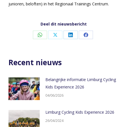
junioren, beloften) in het Regionaal Trainings Centrum.
Deel dit nieuwsbericht
Share
Share
Share
Share
on
on
on
on
WhatsApp
X
LinkedIn
Facebook
Recent nieuws
Belangrijke informatie Limburg Cycling
Kids Experience 2026
04/06/2026
Limburg Cycling Kids Experience 2026
26/04/2024