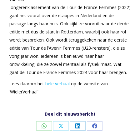
jongerenklassement van de Tour de France Femmes (2022)
gaat het vooral over de etappes in Nederland en de
passage langs haar huis. Ook kijkt ze vooruit naar de derde
editie met dus de start in Rotterdam, waarbij ook haar rol
wordt besproken. Ook wordt teruggekeken naar de eerste
editie van Tour de l’Avenir Femmes (U23-rensters), die ze
vorig jaar won. Iedereen is benieuwd naar haar
ontwikkeling, die ze zowel mentaal als fysiek maat. Wat
gaat de Tour de France Femmes 2024 voor haar brengen.
Lees daarom het
hele verhaal
op de website van
‘WielerVerhaal’
Deel dit nieuwsbericht
Share
Share
Share
Share
on
on
on
on