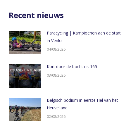
WhatsApp
X
LinkedIn
Facebook
Recent nieuws
Paracycling | Kampioenen aan de start
in Venlo
04/08/2026
Kort door de bocht nr. 165
03/08/2026
Belgisch podium in eerste Hel van het
Heuvelland
02/08/2026