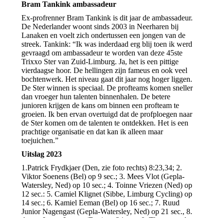
Bram Tankink ambassadeur
Ex-profrenner Bram Tankink is dit jaar de ambassadeur.
De Nederlander woont sinds 2003 in Neerharen bij
Lanaken en voelt zich ondertussen een jongen van de
streek. Tankink: “Ik was inderdaad erg blij toen ik werd
gevraagd om ambassadeur te worden van deze 45ste
Trixxo Ster van Zuid-Limburg. Ja, het is een pittige
vierdaagse hoor. De hellingen zijn fameus en ook veel
bochtenwerk. Het niveau gaat dit jaar nog hoger liggen.
De Ster winnen is speciaal. De profteams komen sneller
dan vroeger hun talenten binnenhalen. De betere
junioren krijgen de kans om binnen een profteam te
groeien. Ik ben ervan overtuigd dat de profploegen naar
de Ster komen om de talenten te ontdekken. Het is een
prachtige organisatie en dat kan ik alleen maar
toejuichen.”
Uitslag 2023
1.Patrick Frydkjaer (Den, zie foto rechts) 8:23,34; 2.
Viktor Soenens (Bel) op 9 sec.; 3. Mees Vlot (Gepla-
Watersley, Ned) op 10 sec.; 4. Toinne Vriezen (Ned) op
12 sec.: 5. Camiel Klignet (Sibbe, Limburg Cycling) op
14 sec.; 6. Kamiel Eeman (Bel) op 16 sec.; 7. Ruud
Junior Nagengast (Gepla-Watersley, Ned) op 21 sec., 8.