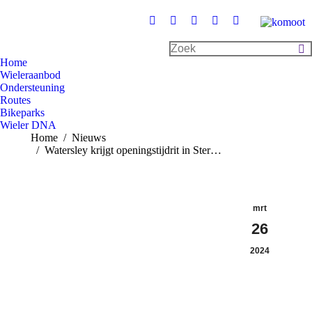
Facebook
Instagram
Linkedin
X
YouTube
page
page
page
page
page
Search:
opens
opens
opens
opens
opens
Home
in
in
in
in
in
Wieleraanbod
Ondersteuning
new
new
new
new
new
Routes
window
window
window
window
window
Bikeparks
Wieler DNA
Je bent hier:
Home
Nieuws
Watersley krijgt openingstijdrit in Ster…
mrt
26
2024