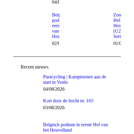
04/08/2026
Belgisch
Zondag de
podium in
Hel van he
eerste Hel
Heuvellan
van het
(U23 Roa
Heuvelland
Series)
02/08/2026
01/08/202
Recent nieuws
Paracycling | Kampioenen aan de
start in Venlo
04/08/2026
Kort door de bocht nr. 165
03/08/2026
Belgisch podium in eerste Hel van
het Heuvelland