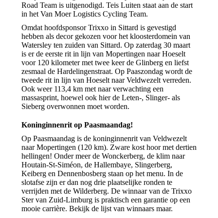
Road Team is uitgenodigd. Teis Luiten staat aan de start
in het Van Moer Logistics Cycling Team.
Omdat hoofdsponsor Trixxo in Sittard is gevestigd
hebben als decor gekozen voor het kloosterdomein van
Watersley ten zuiden van Sittard. Op zaterdag 30 maart
is er de eerste rit in lijn van Mopertingen naar Hoeselt
voor 120 kilometer met twee keer de Glinberg en liefst
zesmaal de Hardelingenstraat. Op Paaszondag wordt de
tweede rit in lijn van Hoeselt naar Veldwezelt verreden.
Ook weer 113,4 km met naar verwachting een
massasprint, hoewel ook hier de Leten-, Slinger- als
Sieberg overwonnen moet worden.
Koninginnenrit op Paasmaandag!
Op Paasmaandag is de koninginnenrit van Veldwezelt
naar Mopertingen (120 km). Zware kost hoor met dertien
hellingen! Onder meer de Wonckerberg, de klim naar
Houtain-St-Siméon, de Hallembaye, Slingerberg,
Keiberg en Dennenbosberg staan op het menu. In de
slotafse zijn er dan nog drie plaatselijke ronden te
verrijden met de Wilderberg. De winnaar van de Trixxo
Ster van Zuid-Limburg is praktisch een garantie op een
mooie carrière. Bekijk de lijst van winnaars maar.