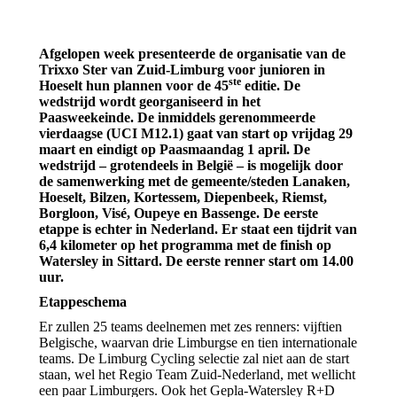
Afgelopen week presenteerde de organisatie van de
Trixxo Ster van Zuid-Limburg voor junioren in
ste
Hoeselt hun plannen voor de 45
editie. De
wedstrijd wordt georganiseerd in het
Paasweekeinde. De inmiddels gerenommeerde
vierdaagse (UCI M12.1) gaat van start op vrijdag 29
maart en eindigt op Paasmaandag 1 april. De
wedstrijd – grotendeels in België – is mogelijk door
de samenwerking met de gemeente/steden Lanaken,
Hoeselt, Bilzen, Kortessem, Diepenbeek, Riemst,
Borgloon, Visé, Oupeye en Bassenge. De eerste
etappe is echter in Nederland. Er staat een tijdrit van
6,4 kilometer op het programma met de finish op
Watersley in Sittard. De eerste renner start om 14.00
uur.
Etappeschema
Er zullen 25 teams deelnemen met zes renners: vijftien
Belgische, waarvan drie Limburgse en tien internationale
teams. De Limburg Cycling selectie zal niet aan de start
staan, wel het Regio Team Zuid-Nederland, met wellicht
een paar Limburgers. Ook het Gepla-Watersley R+D