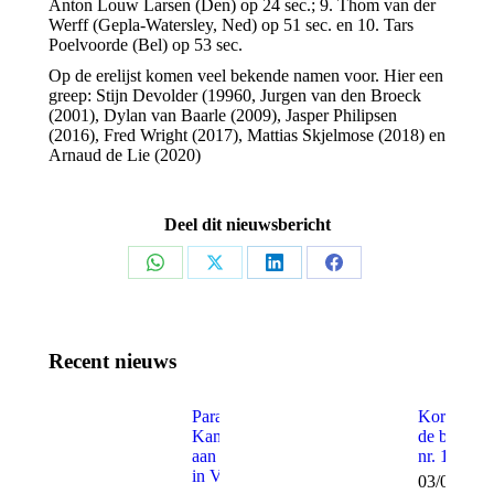
Anton Louw Larsen (Den) op 24 sec.; 9. Thom van der
Werff (Gepla-Watersley, Ned) op 51 sec. en 10. Tars
Poelvoorde (Bel) op 53 sec.
Op de erelijst komen veel bekende namen voor. Hier een
greep: Stijn Devolder (19960, Jurgen van den Broeck
(2001), Dylan van Baarle (2009), Jasper Philipsen
(2016), Fred Wright (2017), Mattias Skjelmose (2018) en
Arnaud de Lie (2020)
Deel dit nieuwsbericht
Share
Share
Share
Share
on
on
on
on
WhatsApp
X
LinkedIn
Facebook
Recent nieuws
Paracycling |
Kort door
Kampioenen
de bocht
aan de start
nr. 165
in Venlo
03/08/202